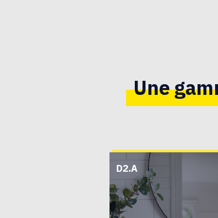
Une gamm
D2.A