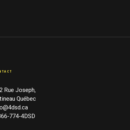
NTACT
2 Rue Joseph,
tineau Québec
fo@4dsd.ca
866-774-4DSD