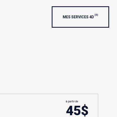
(0)
MES SERVICES 4D
à partir de
45$